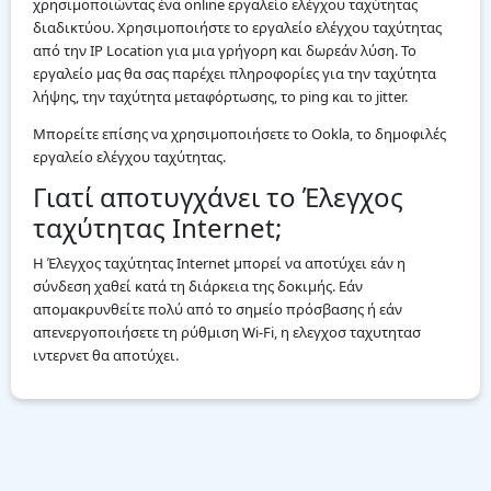
χρησιμοποιώντας ένα online εργαλείο ελέγχου ταχύτητας
διαδικτύου. Χρησιμοποιήστε το εργαλείο ελέγχου ταχύτητας
από την IP Location για μια γρήγορη και δωρεάν λύση. Το
εργαλείο μας θα σας παρέχει πληροφορίες για την ταχύτητα
λήψης, την ταχύτητα μεταφόρτωσης, το ping και το jitter.
Μπορείτε επίσης να χρησιμοποιήσετε το Ookla, το δημοφιλές
εργαλείο ελέγχου ταχύτητας.
Γιατί αποτυγχάνει το Έλεγχος
ταχύτητας Internet;
Η Έλεγχος ταχύτητας Internet μπορεί να αποτύχει εάν η
σύνδεση χαθεί κατά τη διάρκεια της δοκιμής. Εάν
απομακρυνθείτε πολύ από το σημείο πρόσβασης ή εάν
απενεργοποιήσετε τη ρύθμιση Wi-Fi, η ελεγχοσ ταχυτητασ
ιντερνετ θα αποτύχει.