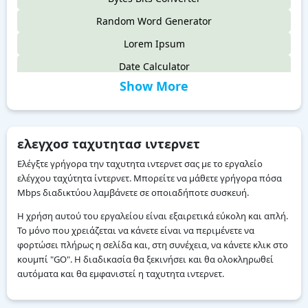
Random Word Generator
Lorem Ipsum
Date Calculator
Show More
Binary To Text
Raid Calculator
QR Scanner
ελεγχοσ ταχυτητασ ιντερνετ
Image To Text Converter
Ελέγξτε γρήγορα την ταχυτητα ιντερνετ σας με το εργαλείο
ελέγχου ταχύτητα ίντερνετ. Μπορείτε να μάθετε γρήγορα πόσα
Mbps διαδικτύου λαμβάνετε σε οποιαδήποτε συσκευή.
Η χρήση αυτού του εργαλείου είναι εξαιρετικά εύκολη και απλή.
Το μόνο που χρειάζεται να κάνετε είναι να περιμένετε να
φορτώσει πλήρως η σελίδα και, στη συνέχεια, να κάνετε κλικ στο
κουμπί "GO". Η διαδικασία θα ξεκινήσει και θα ολοκληρωθεί
αυτόματα και θα εμφανιστεί η ταχυτητα ιντερνετ.