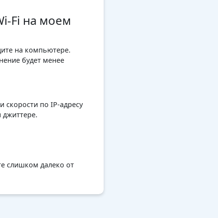
i-Fi на моем
дите на компьютере.
нение будет менее
 скорости по IP-адресу
и джиттере.
те слишком далеко от