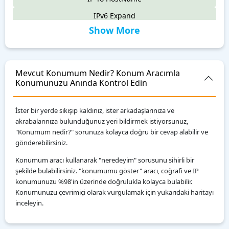
IPv6 Expand
Show More
IPv6 Compress
IPv4 to IPv6
IPv6 Compatibility Checker
Mevcut Konumum Nedir? Konum Aracımla
Konumunuzu Anında Kontrol Edin
IP To Decimal
Reverse IP Lookup
İster bir yerde sıkışıp kaldınız, ister arkadaşlarınıza ve
Local IPv6 Address Generator
akrabalarınıza bulunduğunuz yeri bildirmek istiyorsunuz,
"Konumum nedir?" sorunuza kolayca doğru bir cevap alabilir ve
IPv6 CIDR to Range Calculator
gönderebilirsiniz.
IPv6 Range to CIDR Calculator
Konumum aracı kullanarak "neredeyim" sorusunu sihirli bir
ASN WHOIS Lookup
şekilde bulabilirsiniz. "konumumu göster" aracı, coğrafi ve IP
konumunuzu %98'in üzerinde doğrulukla kolayca bulabilir.
IP WHOIS Lookup
Konumunuzu çevrimiçi olarak vurgulamak için yukarıdaki haritayı
inceleyin.