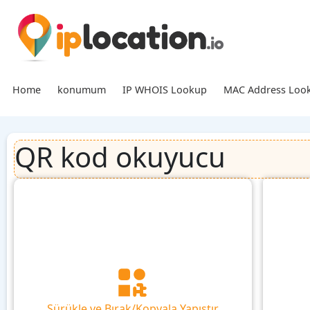
Home
konumum
IP WHOIS Lookup
MAC Address Loo
QR kod okuyucu
Sürükle ve Bırak/Kopyala Yapıştır