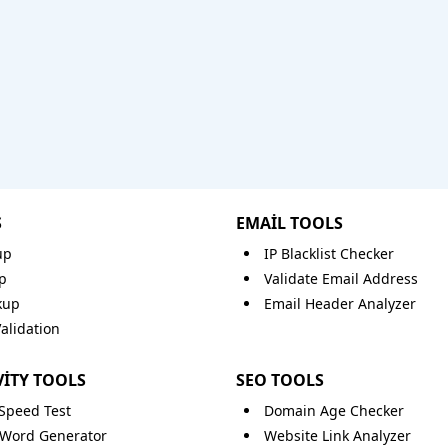
S
EMAIL TOOLS
up
IP Blacklist Checker
p
Validate Email Address
kup
Email Header Analyzer
lidation
ITY TOOLS
SEO TOOLS
 Speed Test
Domain Age Checker
Word Generator
Website Link Analyzer