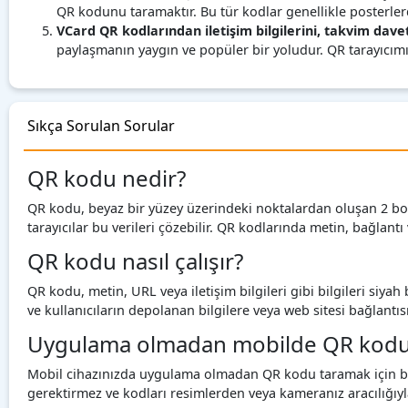
QR kodunu taramaktır. Bu tür kodlar genellikle posterler
VCard QR kodlarından iletişim bilgilerini, takvim davet
paylaşmanın yaygın ve popüler bir yoludur. QR tarayıcımızl
Sıkça Sorulan Sorular
QR kodu nedir?
QR kodu, beyaz bir yüzey üzerindeki noktalardan oluşan 2 boyut
tarayıcılar bu verileri çözebilir. QR kodlarında metin, bağlantı ve
QR kodu nasıl çalışır?
QR kodu, metin, URL veya iletişim bilgileri gibi bilgileri siya
ve kullanıcıların depolanan bilgilere veya web sitesi bağlantıs
Uygulama olmadan mobilde QR kodu n
Mobil cihazınızda uygulama olmadan QR kodu taramak için bu Q
gerektirmez ve kodları resimlerden veya kameranız aracılığıyla