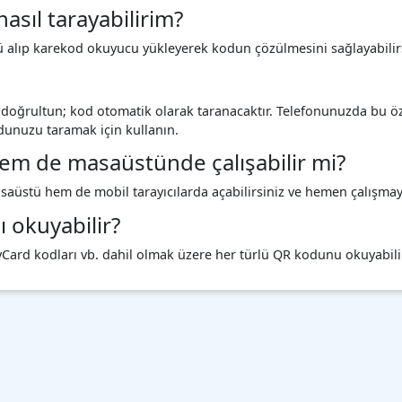
sıl tarayabilirim?
lıp karekod okuyucu yükleyerek kodun çözülmesini sağlayabilirs
oğrultun; kod otomatik olarak taranacaktır. Telefonunuzda bu öze
dunuzu taramak için kullanın.
m de masaüstünde çalışabilir mi?
asaüstü hem de mobil tarayıcılarda açabilirsiniz ve hemen çalışmay
 okuyabilir?
vCard kodları vb. dahil olmak üzere her türlü QR kodunu okuyabili