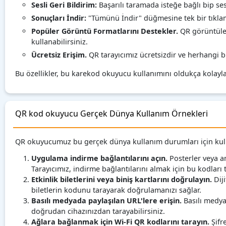
Sesli Geri Bildirim:
Başarılı taramada isteğe bağlı bip ses
Sonuçları İndir:
"Tümünü İndir" düğmesine tek bir tıklam
Popüler Görüntü Formatlarını Destekler.
QR görüntüler
kullanabilirsiniz.
Ücretsiz Erişim.
QR tarayıcımız ücretsizdir ve herhangi bi
Bu özellikler, bu karekod okuyucu kullanımını oldukça kolayla
QR kod okuyucu Gerçek Dünya Kullanım Örnekleri
QR okuyucumuz bu gerçek dünya kullanım durumları için kulla
Uygulama indirme bağlantılarını açın.
Posterler veya a
Tarayıcımız, indirme bağlantılarını almak için bu kodları 
Etkinlik biletlerini veya biniş kartlarını doğrulayın.
Diji
biletlerin kodunu tarayarak doğrulamanızı sağlar.
Basılı medyada paylaşılan URL'lere erişin.
Basılı medya
doğrudan cihazınızdan tarayabilirsiniz.
Ağlara bağlanmak için Wi-Fi QR kodlarını tarayın.
Şifr