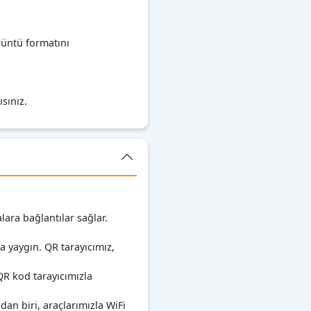
rüntü formatını
sınız.
ara bağlantılar sağlar.
ça yaygın. QR tarayıcımız,
QR kod tarayıcımızla
an biri, araçlarımızla WiFi