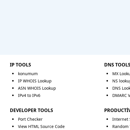
IP TOOLS
DNS TOOL
konumum
MX Look
IP WHOIS Lookup
NS looku
ASN WHOIS Lookup
DNS Loo
IPv4 to IPv6
DMARC Va
DEVELOPER TOOLS
PRODUCTIV
Port Checker
Internet
View HTML Source Code
Random 