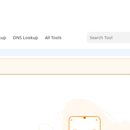
kup
DNS Lookup
All Tools