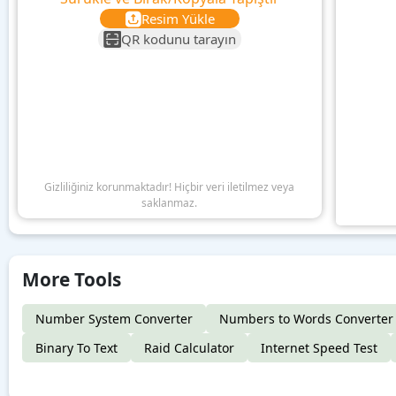
Resim Yükle
QR kodunu tarayın
Gizliliğiniz korunmaktadır! Hiçbir veri iletilmez veya
saklanmaz.
More Tools
Number System Converter
Numbers to Words Converter
Binary To Text
Raid Calculator
Internet Speed Test