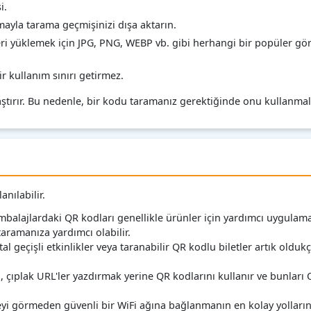
i.
ayla tarama geçmişinizi dışa aktarın.
i yüklemek için JPG, PNG, WEBP vb. gibi herhangi bir popüler gö
r kullanım sınırı getirmez.
ştırır. Bu nedenle, bir kodu taramanız gerektiğinde onu kullanmalı
nılabilir.
mbalajlardaki QR kodları genellikle ürünler için yardımcı uygulamal
taramanıza yardımcı olabilir.
tal geçişli etkinlikler veya taranabilir QR kodlu biletler artık olduk
, çıplak URL'ler yazdırmak yerine QR kodlarını kullanır ve bunları 
eyi görmeden güvenli bir WiFi ağına bağlanmanın en kolay yollarınd