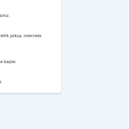
iniz.
llik yoksa, internete
a başlar.
r.